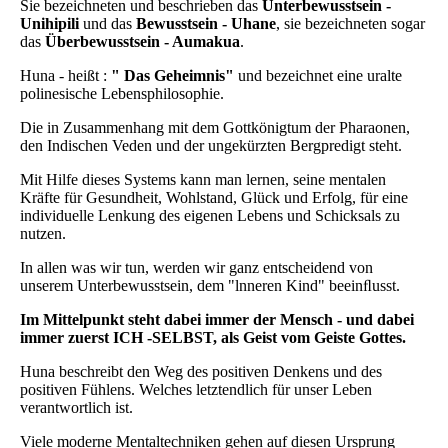
Sie bezeichneten und beschrieben das
Unterbewusstsein -
Unihipili
und das
Bewusstsein - Uhane
, sie bezeichneten sogar
das
Überbewusstsein - Aumakua
.
Huna - heißt :
" Das Geheimnis"
und bezeichnet eine uralte
polinesische Lebensphilosophie.
Die in Zusammenhang mit dem Gottkönigtum der Pharaonen,
den Indischen Veden und der ungekürzten Bergpredigt steht.
Mit Hilfe dieses Systems kann man lernen, seine mentalen
Kräfte für Gesundheit, Wohlstand, Glück und Erfolg, für eine
individuelle Lenkung des eigenen Lebens und Schicksals zu
nutzen.
In allen was wir tun, werden wir ganz entscheidend von
unserem Unterbewusstsein, dem "lnneren Kind" beeinﬂusst.
Im Mittelpunkt steht dabei immer der Mensch - und dabei
immer zuerst ICH -SELBST, als Geist vom Geiste Gottes.
Huna beschreibt den Weg des positiven Denkens und des
positiven Fühlens. Welches letztendlich für unser Leben
verantwortlich ist.
Viele moderne Mentaltechniken gehen auf diesen Ursprung